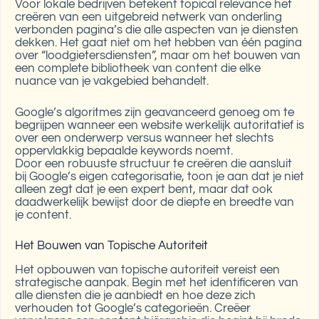
Voor lokale bedrijven betekent topical relevance het
creëren van een uitgebreid netwerk van onderling
verbonden pagina’s die alle aspecten van je diensten
dekken. Het gaat niet om het hebben van één pagina
over “loodgietersdiensten”, maar om het bouwen van
een complete bibliotheek van content die elke
nuance van je vakgebied behandelt.
Google’s algoritmes zijn geavanceerd genoeg om te
begrijpen wanneer een website werkelijk autoritatief is
over een onderwerp versus wanneer het slechts
oppervlakkig bepaalde keywords noemt.
Door een robuuste structuur te creëren die aansluit
bij Google’s eigen categorisatie, toon je aan dat je niet
alleen zegt dat je een expert bent, maar dat ook
daadwerkelijk bewijst door de diepte en breedte van
je content.
Het Bouwen van Topische Autoriteit
Het opbouwen van topische autoriteit vereist een
strategische aanpak. Begin met het identificeren van
alle diensten die je aanbiedt en hoe deze zich
verhouden tot Google’s categorieën. Creëer