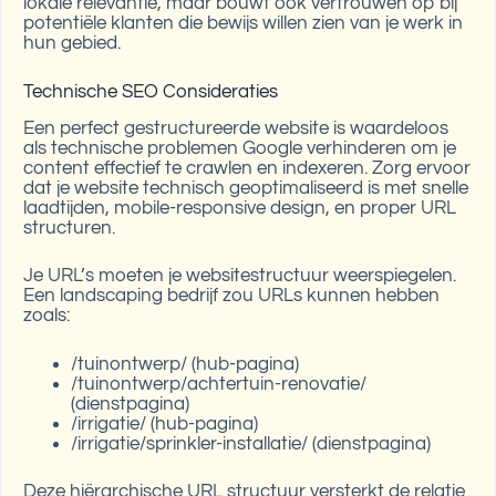
lokale relevantie, maar bouwt ook vertrouwen op bij
potentiële klanten die bewijs willen zien van je werk in
hun gebied.
Technische SEO Consideraties
Een perfect gestructureerde website is waardeloos
als technische problemen Google verhinderen om je
content effectief te crawlen en indexeren. Zorg ervoor
dat je website technisch geoptimaliseerd is met snelle
laadtijden, mobile-responsive design, en proper URL
structuren.
Je URL’s moeten je websitestructuur weerspiegelen.
Een landscaping bedrijf zou URLs kunnen hebben
zoals:
/tuinontwerp/ (hub-pagina)
/tuinontwerp/achtertuin-renovatie/
(dienstpagina)
/irrigatie/ (hub-pagina)
/irrigatie/sprinkler-installatie/ (dienstpagina)
Deze hiërarchische URL structuur versterkt de relatie