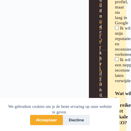
4
profiel,
n
u
maar
e
d
sta
n
u
laag in
i
d
Google
d
b
Ik wil
e
mijn
e
l
reputatie
d
i
en
r
j
recensie
i
k
verbeter
h
Jay
j
Ik wil
e
bellen
f
een nep
i
+32
recensie
h
d
laten
249
e
z
verwijde
24 72
b
o
14
t
n
Wat wi
d
–
je
e
s
bereik
r
We gebruiken cookies om je de beste ervaring op onze website
a
v
met
te geven.
m
e
lokale
e
Accepteer
Decline
r
SEO?
n
p