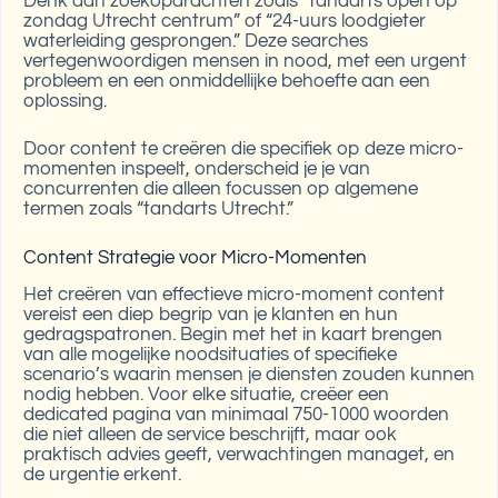
Denk aan zoekopdrachten zoals “tandarts open op
zondag Utrecht centrum” of “24-uurs loodgieter
waterleiding gesprongen.” Deze searches
vertegenwoordigen mensen in nood, met een urgent
probleem en een onmiddellijke behoefte aan een
oplossing.
Door content te creëren die specifiek op deze micro-
momenten inspeelt, onderscheid je je van
concurrenten die alleen focussen op algemene
termen zoals “tandarts Utrecht.”
Content Strategie voor Micro-Momenten
Het creëren van effectieve micro-moment content
vereist een diep begrip van je klanten en hun
gedragspatronen. Begin met het in kaart brengen
van alle mogelijke noodsituaties of specifieke
scenario’s waarin mensen je diensten zouden kunnen
nodig hebben. Voor elke situatie, creëer een
dedicated pagina van minimaal 750-1000 woorden
die niet alleen de service beschrijft, maar ook
praktisch advies geeft, verwachtingen managet, en
de urgentie erkent.