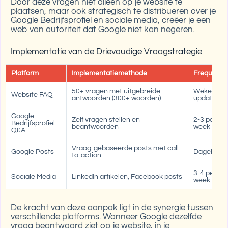
Door deze vragen niet alleen op je website te
plaatsen, maar ook strategisch te distribueren over je
Google Bedrijfsprofiel en sociale media, creëer je een
web van autoriteit dat Google niet kan negeren.
Implementatie van de Drievoudige Vraagstrategie
Platform
Implementatiemethode
Frequenti
50+ vragen met uitgebreide
Wekelijks
Website FAQ
antwoorden (300+ woorden)
updaten
Google
Zelf vragen stellen en
2-3 per
Bedrijfsprofiel
beantwoorden
week
Q&A
Vraag-gebaseerde posts met call-
Google Posts
Dagelijks
to-action
3-4 per
Sociale Media
LinkedIn artikelen, Facebook posts
week
De kracht van deze aanpak ligt in de synergie tussen
verschillende platforms. Wanneer Google dezelfde
vraag beantwoord ziet op je website, in je