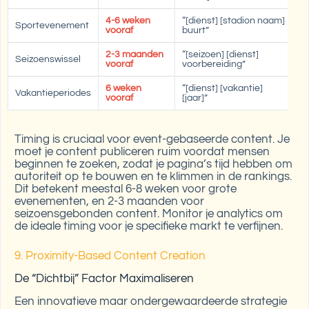
4-6 weken
“[dienst] [stadion naam]
Lo
Sportevenement
vooraf
buurt”
ti
2-3 maanden
“[seizoen] [dienst]
Gi
Seizoenswissel
vooraf
voorbereiding”
Vi
6 weken
“[dienst] [vakantie]
Ti
Vakantieperiodes
vooraf
[jaar]”
in
Timing is cruciaal voor event-gebaseerde content. Je
moet je content publiceren ruim voordat mensen
beginnen te zoeken, zodat je pagina’s tijd hebben om
autoriteit op te bouwen en te klimmen in de rankings.
Dit betekent meestal 6-8 weken voor grote
evenementen, en 2-3 maanden voor
seizoensgebonden content. Monitor je analytics om
de ideale timing voor je specifieke markt te verfijnen.
9. Proximity-Based Content Creation
De “Dichtbij” Factor Maximaliseren
Een innovatieve maar ondergewaardeerde strategie