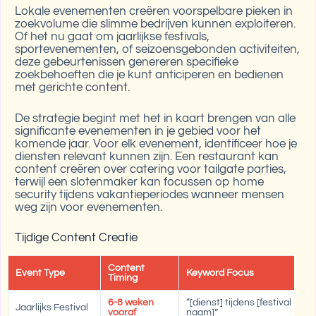
Lokale evenementen creëren voorspelbare pieken in
zoekvolume die slimme bedrijven kunnen exploiteren.
Of het nu gaat om jaarlijkse festivals,
sportevenementen, of seizoensgebonden activiteiten,
deze gebeurtenissen genereren specifieke
zoekbehoeften die je kunt anticiperen en bedienen
met gerichte content.
De strategie begint met het in kaart brengen van alle
significante evenementen in je gebied voor het
komende jaar. Voor elk evenement, identificeer hoe je
diensten relevant kunnen zijn. Een restaurant kan
content creëren over catering voor tailgate parties,
terwijl een slotenmaker kan focussen op home
security tijdens vakantieperiodes wanneer mensen
weg zijn voor evenementen.
Tijdige Content Creatie
Content
Event Type
Keyword Focus
C
Timing
6-8 weken
“[dienst] tijdens [festival
Bl
Jaarlijks Festival
vooraf
naam]”
me