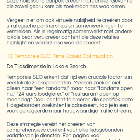
Deze holistische aanpak creëert natuurlijke relevantie
die zowel gebruikers als zoekmachines waarderen.
Vergeet niet om ook virtuele nabijheid te creëren door
strategische partnerships en samenwerkingen te
vermelden. Als je regelmatig samenwerkt met andere
lokale bedrijven, creëer content die deze relaties
highlight en wederzijdse waarde creëert.
10. Temporele SEO: Time-Based Optimization
De Tijdsdimensie in Lokale Search
Temporele SEO erkent dat tijd een cruciale factor is in
veel lokale zoekopdrachten. Mensen zoeken niet
alleen naar “een tandarts,” maar naar “tandarts open
nu,” “24-uurs loodgieter,” of “restaurant open op
maandag.” Door content te creëren die specifiek deze
tijdsgebonden zoekintentie adresseert, tap je in een
vaak genegeerde maar hoogwaardige traffic stream.
Deze strategie vereist het creëren van
comprehensieve content voor elke tijdsgebonden
variatie van je diensten. Een pagina voor