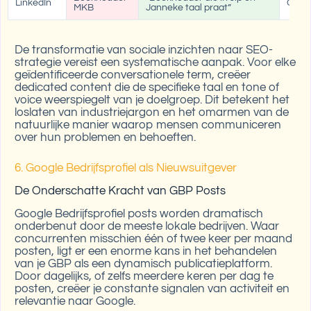
LinkedIn
Conte
MKB
Janneke taal praat”
De transformatie van sociale inzichten naar SEO-
strategie vereist een systematische aanpak. Voor elke
geïdentificeerde conversationele term, creëer
dedicated content die de specifieke taal en tone of
voice weerspiegelt van je doelgroep. Dit betekent het
loslaten van industriejargon en het omarmen van de
natuurlijke manier waarop mensen communiceren
over hun problemen en behoeften.
6. Google Bedrijfsprofiel als Nieuwsuitgever
De Onderschatte Kracht van GBP Posts
Google Bedrijfsprofiel posts worden dramatisch
onderbenut door de meeste lokale bedrijven. Waar
concurrenten misschien één of twee keer per maand
posten, ligt er een enorme kans in het behandelen
van je GBP als een dynamisch publicatieplatform.
Door dagelijks, of zelfs meerdere keren per dag te
posten, creëer je constante signalen van activiteit en
relevantie naar Google.