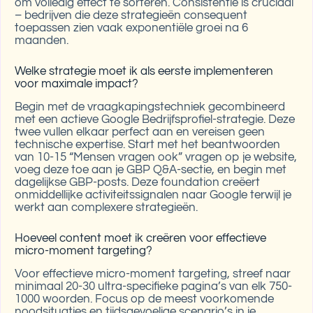
om volledig effect te sorteren. Consistentie is cruciaal
– bedrijven die deze strategieën consequent
toepassen zien vaak exponentiële groei na 6
maanden.
Welke strategie moet ik als eerste implementeren
voor maximale impact?
Begin met de vraagkapingstechniek gecombineerd
met een actieve Google Bedrijfsprofiel-strategie. Deze
twee vullen elkaar perfect aan en vereisen geen
technische expertise. Start met het beantwoorden
van 10-15 “Mensen vragen ook” vragen op je website,
voeg deze toe aan je GBP Q&A-sectie, en begin met
dagelijkse GBP-posts. Deze foundation creëert
onmiddellijke activiteitssignalen naar Google terwijl je
werkt aan complexere strategieën.
Hoeveel content moet ik creëren voor effectieve
micro-moment targeting?
Voor effectieve micro-moment targeting, streef naar
minimaal 20-30 ultra-specifieke pagina’s van elk 750-
1000 woorden. Focus op de meest voorkomende
noodsituaties en tijdsgevoelige scenario’s in je