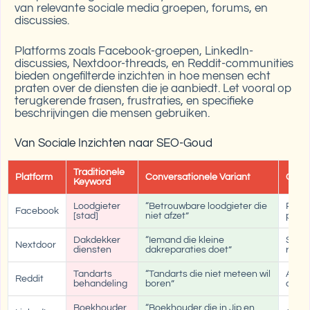
van relevante sociale media groepen, forums, en
discussies.
Platforms zoals Facebook-groepen, LinkedIn-
discussies, Nextdoor-threads, en Reddit-communities
bieden ongefilterde inzichten in hoe mensen echt
praten over de diensten die je aanbiedt. Let vooral op
terugkerende frasen, frustraties, en specifieke
beschrijvingen die mensen gebruiken.
Van Sociale Inzichten naar SEO-Goud
Traditionele
Platform
Conversationele Variant
Conte
Keyword
Loodgieter
“Betrouwbare loodgieter die
Pagin
Facebook
[stad]
niet afzet”
prijze
Dakdekker
“Iemand die kleine
Servi
Nextdoor
diensten
dakreparaties doet”
repar
Tandarts
“Tandarts die niet meteen wil
Artik
Reddit
behandeling
boren”
aanp
Boekhouder
“Boekhouder die in Jip en