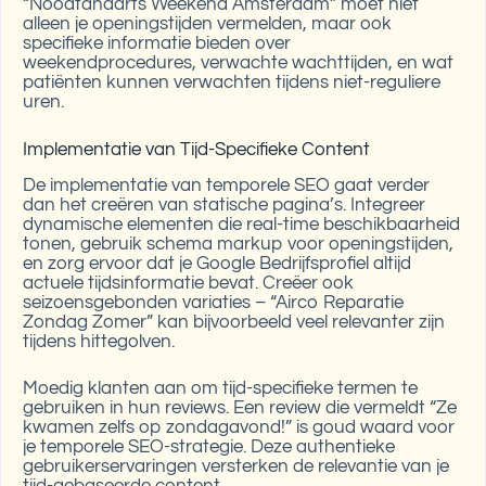
“Noodtandarts Weekend Amsterdam” moet niet
alleen je openingstijden vermelden, maar ook
specifieke informatie bieden over
weekendprocedures, verwachte wachttijden, en wat
patiënten kunnen verwachten tijdens niet-reguliere
uren.
Implementatie van Tijd-Specifieke Content
De implementatie van temporele SEO gaat verder
dan het creëren van statische pagina’s. Integreer
dynamische elementen die real-time beschikbaarheid
tonen, gebruik schema markup voor openingstijden,
en zorg ervoor dat je Google Bedrijfsprofiel altijd
actuele tijdsinformatie bevat. Creëer ook
seizoensgebonden variaties – “Airco Reparatie
Zondag Zomer” kan bijvoorbeeld veel relevanter zijn
tijdens hittegolven.
Moedig klanten aan om tijd-specifieke termen te
gebruiken in hun reviews. Een review die vermeldt “Ze
kwamen zelfs op zondagavond!” is goud waard voor
je temporele SEO-strategie. Deze authentieke
gebruikerservaringen versterken de relevantie van je